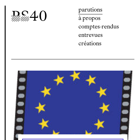
parutions
P
S
40
à propos
comptes-rendus
entrevues
créations
Post-Scriptum