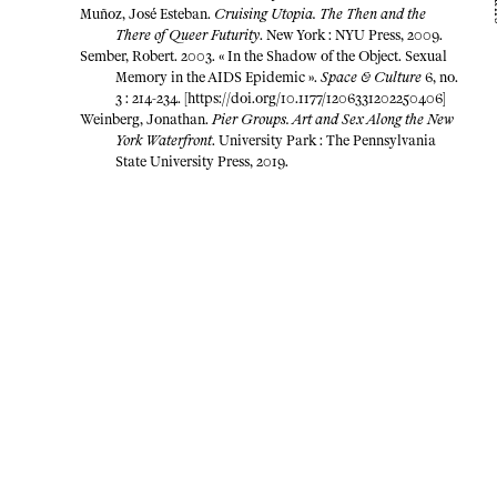
dé
Muñoz, José Esteban.
Cruising Utopia. The Then and the
There of Queer Futurity
. New York : NYU Press, 2009.
Sember, Robert. 2003. « In the Shadow of the Object. Sexual
Memory in the AIDS Epidemic ».
Space & Culture
6, no.
3 : 214-234. [
https://doi.org/10.1177/1206331202250406
]
Weinberg, Jonathan.
Pier Groups. Art and Sex Along the New
York Waterfront
. University Park : The Pennsylvania
State University Press, 2019.