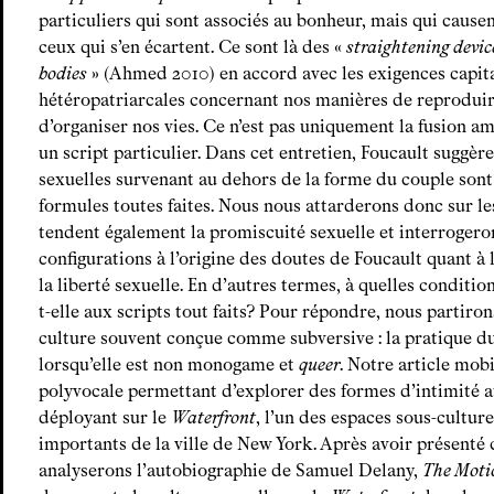
particuliers qui sont associés au bonheur, mais qui cause
ceux qui s’en écartent. Ce sont là des «
straightening device
bodies
» (Ahmed 2010) en accord avec les exigences capita
hétéropatriarcales concernant nos manières de reproduir
d’organiser nos vies. Ce n’est pas uniquement la fusion a
un script particulier. Dans cet entretien, Foucault suggèr
sexuelles survenant au dehors de la forme du couple son
formules toutes faites. Nous nous attarderons donc sur les
tendent également la promiscuité sexuelle et interrogeron
configurations à l’origine des doutes de Foucault quant à 
la liberté sexuelle. En d’autres termes, à quelles conditio
t-elle aux scripts tout faits? Pour répondre, nous partiro
culture souvent conçue comme subversive : la pratique du
lorsqu’elle est non monogame et
queer
. Notre article mob
polyvocale permettant d’explorer des formes d’intimité a
déployant sur le
Waterfront
, l’un des espaces sous-cultur
importants de la ville de New York. Après avoir présenté c
analyserons l’autobiographie de Samuel Delany,
The Motio