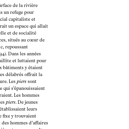
rface de la rivière
s un refuge pour
ial capitaliste et
rait un espace qui allait
le et de socialité
ces, situés au cœur de
lic, repoussant
4). Dans les années
aillite et luttaient pour
es bâtiments y étaient
es délabrés offrait la
ture. Les
piers
sont
e qui s’épanouissaient
ffraient. Les hommes
les
piers
. De jeunes
établissaient leurs
 fixe y trouvaient
nt des hommes d’affaires