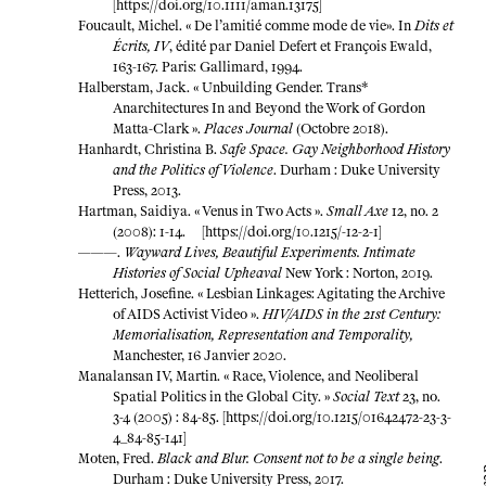
[
https://doi.org/10.1111/aman.13175
]
Foucault, Michel. « De l’amitié comme mode de vie». In
Dits et
Écrits, IV
, édité par Daniel Defert et François Ewald,
163-167. Paris: Gallimard, 1994.
Halberstam, Jack. « Unbuilding Gender. Trans*
Anarchitectures In and Beyond the Work of Gordon
Matta-Clark ».
Places Journal
(Octobre 2018).
Hanhardt, Christina B.
Safe Space. Gay Neighborhood History
and the Politics of Violence
. Durham : Duke University
Press, 2013.
Hartman, Saidiya. « Venus in Two Acts ».
Small Axe
12, no. 2
(2008): 1-14. [
https://doi.org/10.1215/-12-2-1
]
———.
Wayward Lives, Beautiful Experiments. Intimate
Histories of Social Upheaval
New York : Norton, 2019.
Hetterich, Josefine. « Lesbian Linkages: Agitating the Archive
of AIDS Activist Video ».
HIV/AIDS in the 21st Century:
Memorialisation, Representation and Temporality,
Manchester, 16 Janvier 2020.
Manalansan IV, Martin. « Race, Violence, and Neoliberal
Spatial Politics in the Global City. »
Social Text
23, no.
3-4 (2005) : 84-85. [
https://doi.org/10.1215/01642472-23-3-
4_84-85-141
]
Moten, Fred.
Black and Blur. Consent not to be a single being
.
Durham : Duke University Press, 2017.