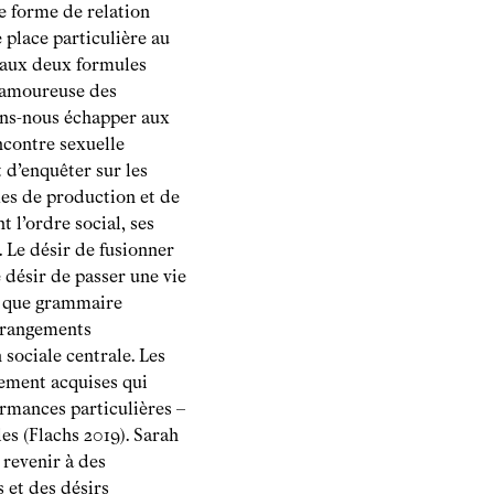
e forme de relation
 place particulière au
er aux deux formules
n amoureuse des
vons-nous échapper aux
ncontre sexuelle
 d’enquêter sur les
mes de production et de
 l’ordre social, ses
. Le désir de fusionner
e désir de passer une vie
nt que grammaire
arrangements
sociale centrale. Les
lement acquises qui
ormances particulières –
les (Flachs 2019). Sarah
revenir à des
 et des désirs