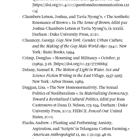
[
https://doi.org/10.4000/questionsdecommunication.122
04
]
Chambers-Letson, Joshua, and Tavia Nyong’o. « The Aesthetic
Resonance of Brown ». In
The Sense of Brown
, édité par
Joshua Chambers-Letson et Tavia Nyong’o, ix-xxxiii.
Durham : Duke University Press, 2020.
Chauncey, George.
Gay New York. Gender, Urban Culture,
and the Making of the Gay Male World 1890-1940
. New
York : Basic Books, 1994.
Crimp, Douglas. « Mourning and Militancy »
October
, 51
(1989), 3-18. [
https://doi.org/10.2307/778889
]
Delany, Samuel R.
The Motion of Light in Water. Sex and
Science Fiction Writing in the East Village, 1957-1965
.
New York : Arbor House, 1989.
Duggan, Lisa. « The New Homonormativity. The Sexual
Politics of Neoliberalism ». In
Materializing Democracy.
Toward a Revitalized Cultural Politics
, édité par Russ
Castronovo et Dana D. Nelson, 175-194. Durham : Duke
University Press, 2002. FIERCE.
Fenced Out
. United
States, 2001.
Flachs, Andrew. « Planting and Performing: Anxiety,
Aspiration, and ‘Scripts’ in Telangana Cotton Farming.»
American Anthropologist
12, no. 1 (2019): 48-61.