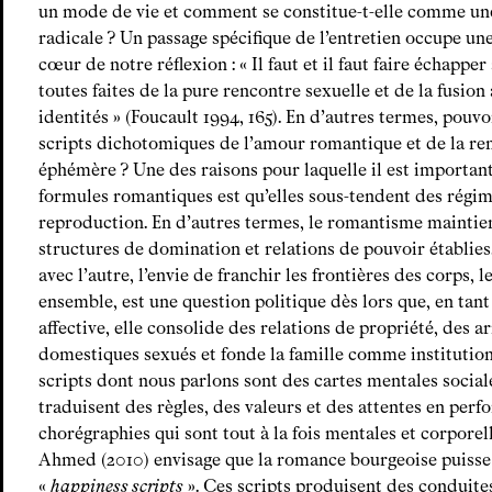
un mode de vie et comment se constitue-t-elle comme un
radicale ? Un passage spécifique de l’entretien occupe une
cœur de notre réflexion : « Il faut et il faut faire échapp
toutes faites de la pure rencontre sexuelle et de la fusio
identités » (Foucault 1994, 165). En d’autres termes, pou
scripts dichotomiques de l’amour romantique et de la re
éphémère ? Une des raisons pour laquelle il est important
formules romantiques est qu’elles sous-tendent des régi
reproduction. En d’autres termes, le romantisme maintient
structures de domination et relations de pouvoir établies
avec l’autre, l’envie de franchir les frontières des corps, l
ensemble, est une question politique dès lors que, en ta
affective, elle consolide des relations de propriété, des 
domestiques sexués et fonde la famille comme institution 
scripts dont nous parlons sont des cartes mentales socia
traduisent des règles, des valeurs et des attentes en perf
chorégraphies qui sont tout à la fois mentales et corporel
Ahmed (2010) envisage que la romance bourgeoise puisse 
«
happiness scripts
». Ces scripts produisent des conduites