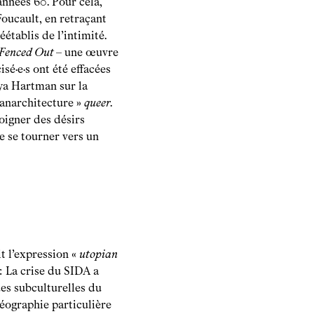
années 60. Pour cela,
Foucault, en retraçant
établis de l’intimité.
Fenced Out
– une œuvre
isé·e·s ont été effacées
iya Hartman sur la
 anarchitecture »
queer
.
loigner des désirs
e se tourner vers un
t l’expression «
utopian
.
La crise du SIDA a
es subculturelles du
géographie particulière