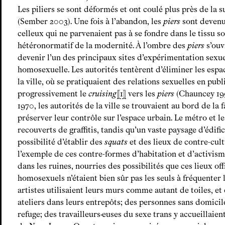
Les piliers se sont déformés et ont coulé plus près de la su
(Sember 2003). Une fois à l’abandon, les
piers
sont devenu
celleux qui ne parvenaient pas à se fondre dans le tissu soc
hétéronormatif de la modernité. À l’ombre des
piers
s’ouv
devenir l’un des principaux sites d’expérimentation sexuel
homosexuelle. Les autorités tentèrent d’éliminer les espa
la ville, où se pratiquaient des relations sexuelles en pub
progressivement le
cruising
1
vers les
piers
(Chauncey 199
1970, les autorités de la ville se trouvaient au bord de la f
préserver leur contrôle sur l’espace urbain. Le métro et l
recouverts de graffitis, tandis qu’un vaste paysage d’édific
possibilité d’établir des
squats
et des lieux de contre-cul
l’exemple de ces contre-formes d’habitation et d’activism
dans les ruines, nourries des possibilités que ces lieux o
homosexuels n’étaient bien sûr pas les seuls à fréquenter 
artistes utilisaient leurs murs comme autant de toiles, et 
ateliers dans leurs entrepôts; des personnes sans domicile
refuge; des travailleurs·euses du sexe trans y accueillaie