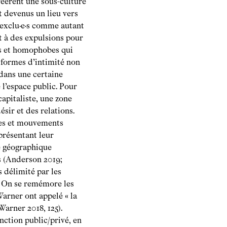
créèrent une sous-culture
t devenus un lieu vers
t exclu·e·s comme autant
et à des expulsions pour
es et homophobes qui
s formes d’intimité non
 dans une certaine
 l’espace public. Pour
apitaliste, une zone
ésir et des relations.
imes et mouvements
présentant leur
e géographique
es (Anderson 2019;
 délimité par les
e. On se remémore les
arner ont appelé « la
Warner 2018, 125).
nction public/privé, en