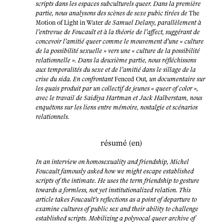
scripts dans les espaces subculturels queer. Dans la première
partie, nous analysons des scènes de sexe pubic tirées de
The
Motion of Light in Water
de Samuel Delany, parallèlement à
l’entrevue de Foucault et à la théorie de l’affect, suggérant de
concevoir l’amitié queer comme le mouvement d’une « culture
de la possibilité sexuelle » vers une « culture de la possibilité
relationnelle ». Dans la deuxième partie, nous réfléchissons
aux temporalités du sexe et de l’amitié dans le sillage de la
crise du sida. En confrontant
Fenced Out
, un documentaire sur
les quais produit par un collectif de jeunes « queer of color »,
avec le travail de Saidiya Hartman et Jack Halberstam, nous
enquêtons sur les liens entre mémoire, nostalgie et scénarios
relationnels.
résumé (en)
In an interview on homosexuality and friendship, Michel
Foucault famously asked how we might escape established
scripts of the intimate. He uses the term friendship to gesture
towards a formless, not yet institutionalized relation. This
article takes Foucault’s reflections as a point of departure to
examine cultures of public sex and their ability to challenge
established scripts. Mobilizing a polyvocal queer archive of