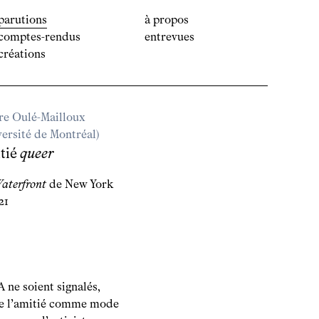
parutions
à propos
comptes-rendus
entrevues
créations
re Oulé-Mailloux
versité de Montréal)
tié
queer
aterfront
de New York
21
 ne soient signalés,
 De l’amitié comme mode