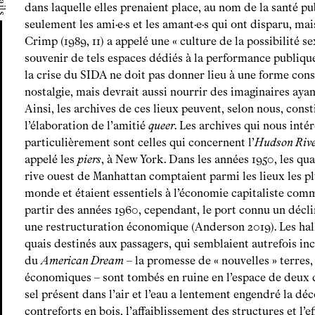
tails
dans laquelle elles prenaient place, au nom de la santé pu
seulement les ami·e·s et les amant·e·s qui ont disparu, ma
Crimp (1989, 11) a appelé une « culture de la possibilité s
souvenir de tels espaces dédiés à la performance publique
la crise du SIDA ne doit pas donner lieu à une forme cons
nostalgie, mais devrait aussi nourrir des imaginaires ayant
Ainsi, les archives de ces lieux peuvent, selon nous, const
l’élaboration de l’amitié
queer
. Les archives qui nous inté
particulièrement sont celles qui concernent l’
Hudson Rive
appelé les
piers
, à New York. Dans les années 1950, les quai
rive ouest de Manhattan comptaient parmi les lieux les p
monde et étaient essentiels à l’économie capitaliste comm
partir des années 1960, cependant, le port connu un déclin
une restructuration économique (Anderson 2019). Les halls
quais destinés aux passagers, qui semblaient autrefois in
du
American Dream
– la promesse de « nouvelles » terres, 
économiques – sont tombés en ruine en l’espace de deux 
sel présent dans l’air et l’eau a lentement engendré la d
contreforts en bois, l’affaiblissement des structures et l’