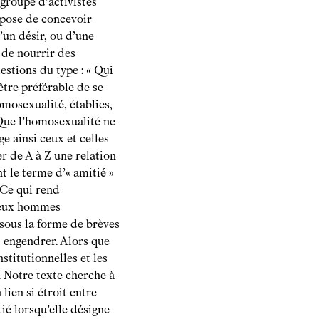
groupe d’activistes
opose de concevoir
’un désir, ou d’une
 de nourrir des
estions du type : « Qui
-être préférable de se
omosexualité, établies,
 Que l’homosexualité ne
ge ainsi ceux et celles
r de A à Z une relation
t le terme d’« amitié »
 Ce qui rend
 deux hommes
 sous la forme de brèves
t engendrer. Alors que
stitutionnelles et les
e. Notre texte cherche à
 lien si étroit entre
ié lorsqu’elle désigne