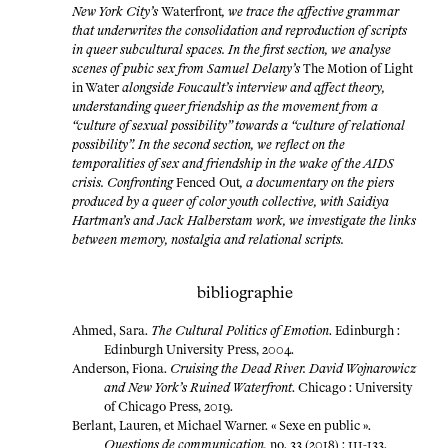
New York City’s
Waterfront
, we trace the affective grammar
that underwrites the consolidation and reproduction of scripts
in queer subcultural spaces. In the first section, we analyse
scenes of pubic sex from Samuel Delany’s
The Motion of Light
in Water
alongside Foucault’s interview and affect theory,
understanding queer friendship as the movement from a
“culture of sexual possibility” towards a “culture of relational
possibility”. In the second section, we reflect on the
temporalities of sex and friendship in the wake of the AIDS
crisis. Confronting
Fenced Out
, a documentary on the piers
produced by a queer of color youth collective, with Saidiya
Hartman’s and Jack Halberstam work, we investigate the links
between memory, nostalgia and relational scripts.
bibliographie
Ahmed, Sara.
The Cultural Politics of Emotion
. Edinburgh :
Edinburgh University Press, 2004.
Anderson, Fiona.
Cruising the Dead River. David Wojnarowicz
and New York’s Ruined Waterfront
. Chicago : University
of Chicago Press, 2019.
Berlant, Lauren, et Michael Warner. « Sexe en public ».
Questions de communication,
no. 33 (2018) : 111-133.