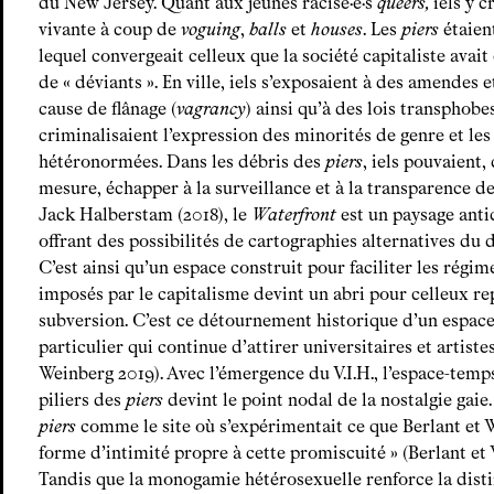
du New Jersey. Quant aux jeunes racisé·e·s
queers,
iels y 
vivante à coup de
voguing
,
balls
et
houses
. Les
piers
étaien
lequel convergeait celleux que la société capitaliste avai
de « déviants ». En ville, iels s’exposaient à des amendes 
cause de flânage (
vagrancy
) ainsi qu’à des lois transphob
criminalisaient l’expression des minorités de genre et le
hétéronormées. Dans les débris des
piers
, iels pouvaient,
mesure, échapper à la surveillance et à la transparence de
Jack Halberstam (2018), le
Waterfront
est un paysage antic
offrant des possibilités de cartographies alternatives du d
C’est ainsi qu’un espace construit pour faciliter les rég
imposés par le capitalisme devint un abri pour celleux re
subversion. C’est ce détournement historique d’un espac
particulier qui continue d’attirer universitaires et artist
Weinberg 2019). Avec l’émergence du V.I.H., l’espace-temps
piliers des
piers
devint le point nodal de la nostalgie gai
piers
comme le site où s’expérimentait ce que Berlant et W
forme d’intimité propre à cette promiscuité » (Berlant et 
Tandis que la monogamie hétérosexuelle renforce la disti