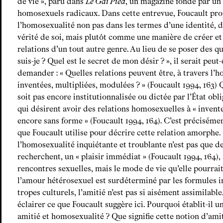
de vie », paru dans
Le Gai Pied
, un magazine fondé par un 
homosexuels radicaux. Dans cette entrevue, Foucault pr
l’homosexualité non pas dans les termes d’une identité, d
vérité de soi, mais plutôt comme une manière de créer et
relations d’un tout autre genre. Au lieu de se poser des qu
suis-je ? Quel est le secret de mon désir ? », il serait peut
demander : « Quelles relations peuvent être, à travers l’h
inventées, multipliées, modulées ? » (Foucault 1994, 163)
soit pas encore institutionnalisée ou dictée par l’État obli
qui désirent avoir des relations homosexuelles à « invente
encore sans forme » (Foucault 1994, 164). C’est précisémen
que Foucault utilise pour décrire cette relation amorphe.
l’homosexualité inquiétante et troublante n’est pas que
recherchent, un « plaisir immédiat » (Foucault 1994, 164),
rencontres sexuelles, mais le mode de vie qu’elle pourrai
l’amour hétérosexuel est surdéterminé par les formules in
tropes culturels, l’amitié n’est pas si aisément assimilabl
éclairer ce que Foucault suggère ici. Pourquoi établit-il un
amitié et homosexualité ? Que signifie cette notion d’amit