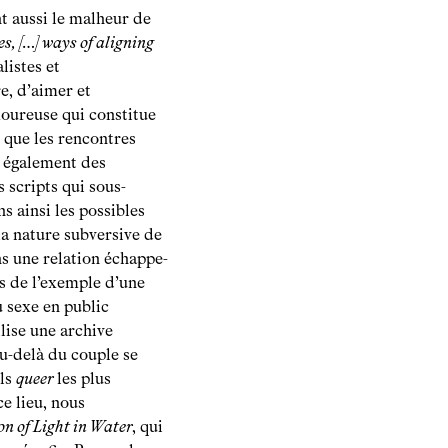
nt aussi le malheur de
s, […] ways of aligning
listes et
e, d’aimer et
moureuse qui constitue
e que les rencontres
t également des
 scripts qui sous-
s ainsi les possibles
la nature subversive de
ns une relation échappe-
ns de l’exemple d’une
 sexe en public
ilise une archive
u-delà du couple se
els
queer
les plus
e lieu, nous
n of Light in Water
, qui