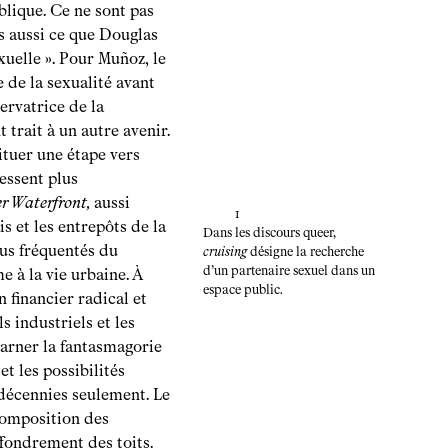
blique. Ce ne sont pas
is aussi ce que Douglas
exuelle ». Pour Muñoz, le
 de la sexualité avant
ervatrice de la
 trait à un autre avenir.
ituer une étape vers
ressent plus
r Waterfront,
aussi
1
s et les entrepôts de la
Dans les discours queer,
lus fréquentés du
cruising
désigne la recherche
d’un partenaire sexuel dans un
e à la vie urbaine. À
espace public.
 financier radical et
 industriels et les
carner la fantasmagorie
et les possibilités
décennies seulement. Le
écomposition des
effondrement des toits.