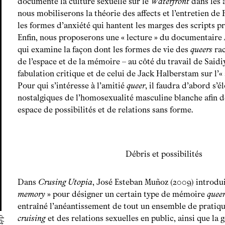
documente la culture sexuelle sur le
Waterfront
dans les 
nous mobiliserons la théorie des affects et l’entretien de 
les formes d’anxiété qui hantent les marges des scripts pré
Enfin, nous proposerons une « lecture » du documentaire
qui examine la façon dont les formes de vie des
queers
rac
de l’espace et de la mémoire – au côté du travail de Said
fabulation critique et de celui de Jack Halberstam sur l’«
Pour qui s’intéresse à l’amitié
queer
, il faudra d’abord s’é
nostalgiques de l’homosexualité masculine blanche afin d
espace de possibilités et de relations sans forme.
Débris et possibilités
Dans
Crusing Utopia
, José Esteban Muñoz (2009) introdui
memory
» pour désigner un certain type de mémoire
queer
entraîné l’anéantissement de tout un ensemble de pratiqu
cruising
et des relations sexuelles en public, ainsi que la 