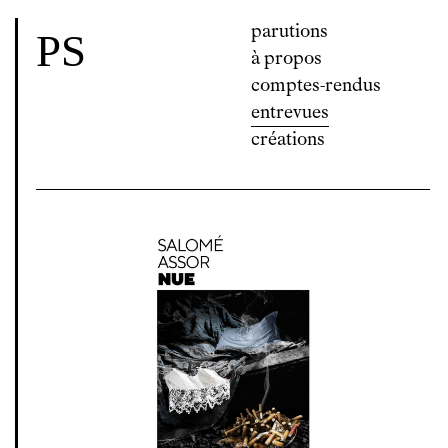
parutions
P
S
à propos
comptes-rendus
entrevues
créations